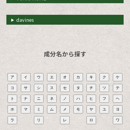
davines
成分名から探す
ア
イ
ウ
エ
オ
カ
キ
ク
ケ
コ
サ
シ
ス
セ
タ
チ
ツ
テ
ト
ナ
ニ
ネ
ノ
ハ
ヒ
フ
ヘ
ホ
マ
ミ
ム
メ
モ
ヤ
ユ
ヨ
ラ
リ
レ
ロ
ワ