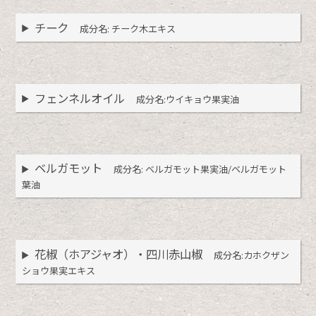
チーク
成分名: チーク木エキス
フェンネルオイル
成分名:ウイキョウ果実油
ベルガモット
成分名: ベルガモット果実油/ベルガモット
葉油
花椒（ホアジャオ）・四川赤山椒
成分名:カホクザン
ショウ果実エキス