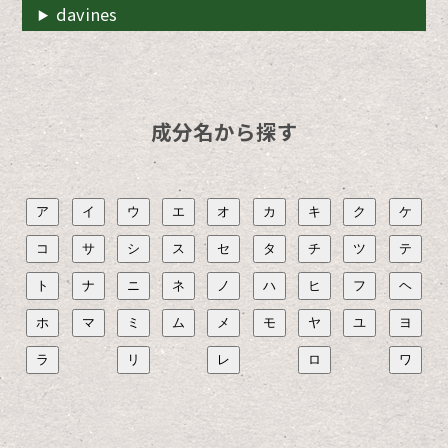
davines
成分名から探す
ア
イ
ウ
エ
オ
カ
キ
ク
ケ
コ
サ
シ
ス
セ
タ
チ
ツ
テ
ト
ナ
ニ
ネ
ノ
ハ
ヒ
フ
ヘ
ホ
マ
ミ
ム
メ
モ
ヤ
ユ
ヨ
ラ
リ
レ
ロ
ワ