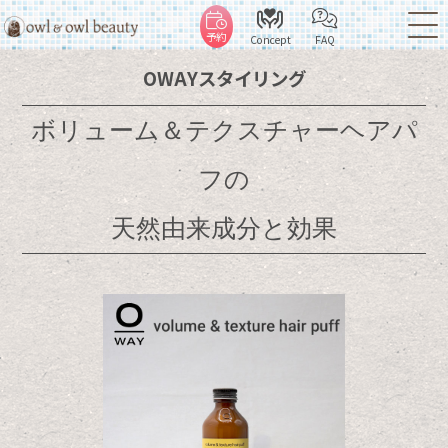
予約
Concept
FAQ
OWAYスタイリング
ボリューム＆テクスチャーヘアパ
フの
天然由来成分と効果