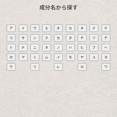
成分名から探す
ア
イ
ウ
エ
オ
カ
キ
ク
ケ
コ
サ
シ
ス
セ
タ
チ
ツ
テ
ト
ナ
ニ
ネ
ノ
ハ
ヒ
フ
ヘ
ホ
マ
ミ
ム
メ
モ
ヤ
ユ
ヨ
ラ
リ
レ
ロ
ワ