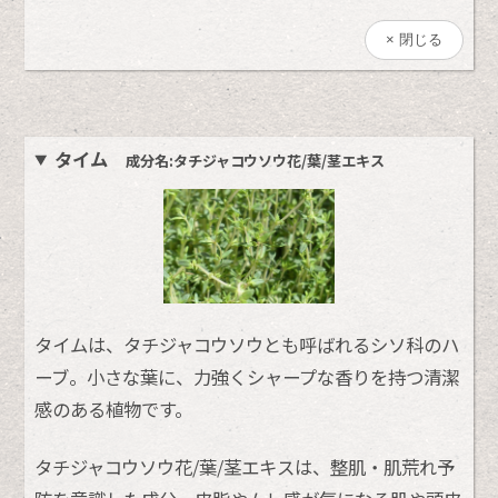
閉じる
タイム
成分名:タチジャコウソウ花/葉/茎エキス
タイムは、タチジャコウソウとも呼ばれるシソ科のハ
ーブ。小さな葉に、力強くシャープな香りを持つ清潔
感のある植物です。
タチジャコウソウ花/葉/茎エキスは、整肌・肌荒れ予