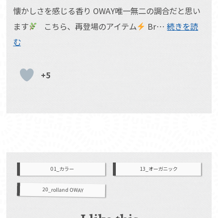
懐かしさを感じる香り OWAY唯一無二の調合だと思い
ます
こちら、再登場のアイテム
Br…
続きを読
む
+5
01_カラー
13_オーガニック
20_rolland OWAY