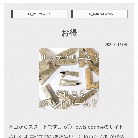
13_オーガニック
20_rolland OWAY
お得
2026年1月9日
本日からスタートです.。o○ owls cosmeのサイト
若しくは 店頭で商品をお買い上げ頂いた 合計が税込