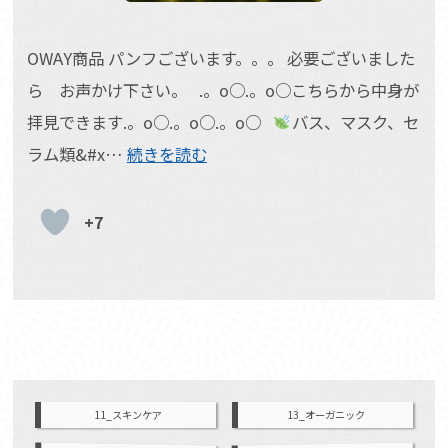
OWAY商品 パンフございます。。。 必要ございました
ら お声かけ下さい。 .。o○.。o○こちらから中身が
拝見できます.。o○.。o○.。o○
バス、マスク、セ
ラム類&#x…
続きを読む
+7
11_スキンケア
13_オーガニック