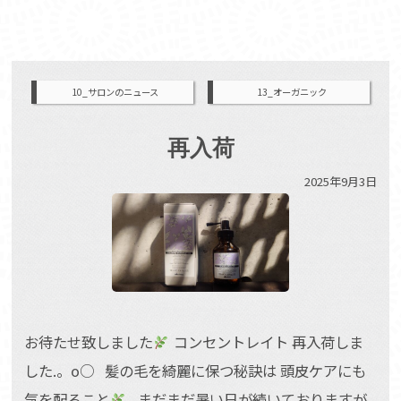
10_サロンのニュース
13_オーガニック
再入荷
2025年9月3日
お待たせ致しました
コンセントレイト 再入荷しま
した.。o○ 髪の毛を綺麗に保つ秘訣は 頭皮ケアにも
気を配ること
まだまだ暑い日が続いておりますが