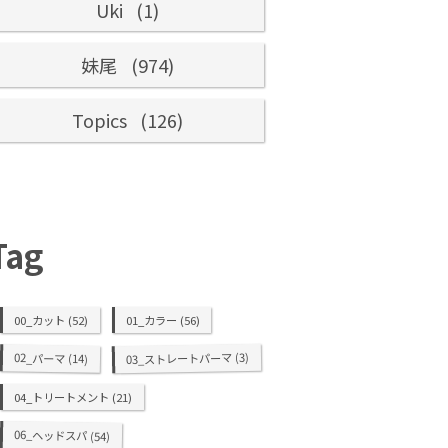
Uki
(1)
妹尾
(974)
Topics
(126)
Tag
00_カット
(52)
01_カラー
(56)
(3)
03_ストレートパーマ
02_パーマ
(14)
04_トリートメント
(21)
06_ヘッドスパ
(54)