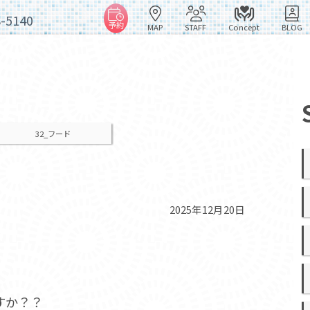
8-5140
予約
MAP
STAFF
Concept
BLOG
32_フード
2025年12月20日
。
すか？？