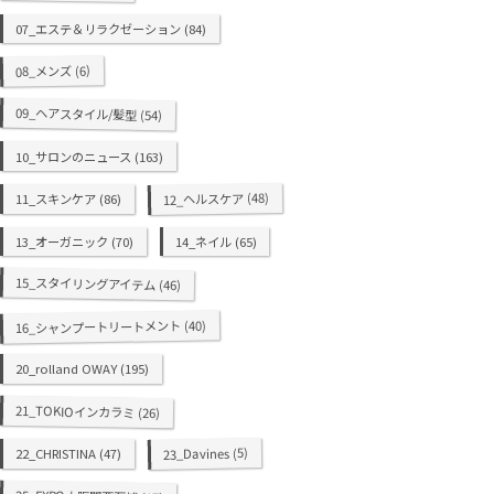
07_エステ＆リラクゼーション
(84)
(6)
08_メンズ
09_ヘアスタイル/髪型
(54)
10_サロンのニュース
(163)
(48)
12_ヘルスケア
11_スキンケア
(86)
13_オーガニック
(70)
14_ネイル
(65)
15_スタイリングアイテム
(46)
(40)
16_シャンプートリートメント
20_rolland OWAY
(195)
21_TOKIOインカラミ
(26)
(5)
23_Davines
22_CHRISTINA
(47)