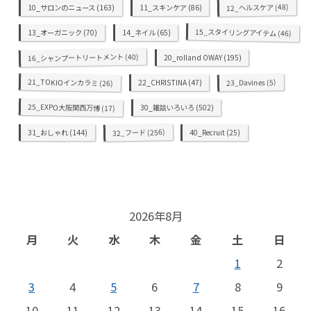
(48)
12_ヘルスケア
10_サロンのニュース
(163)
11_スキンケア
(86)
15_スタイリングアイテム
13_オーガニック
(70)
14_ネイル
(65)
(46)
(40)
16_シャンプートリートメント
20_rolland OWAY
(195)
21_TOKIOインカラミ
(5)
23_Davines
22_CHRISTINA
(47)
(26)
25_EXPO大阪関西万博
30_雑談いろいろ
(502)
(17)
(256)
32_フード
31_おしゃれ
(144)
40_Recruit
(25)
2026年8月
月
火
水
木
金
土
日
1
2
3
4
5
6
7
8
9
10
11
12
13
14
15
16