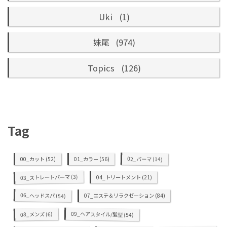
Uki
(1)
妹尾
(974)
Topics
(126)
Tag
02_パーマ
00_カット
(52)
01_カラー
(56)
(14)
(3)
03_ストレートパーマ
04_トリートメント
(21)
06_ヘッドスパ
07_エステ＆リラクゼーション
(84)
(54)
09_ヘアスタイル/髪型
(6)
08_メンズ
(54)