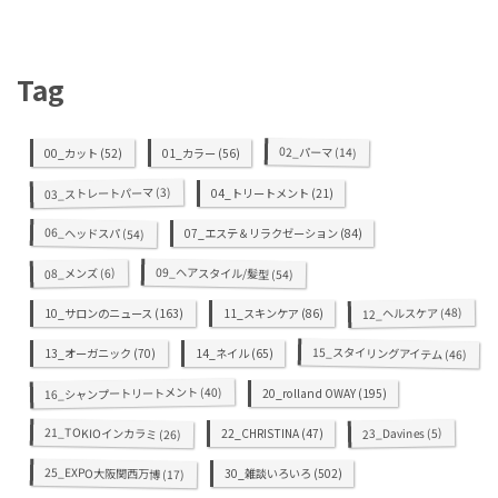
Tag
02_パーマ
00_カット
(52)
01_カラー
(56)
(14)
(3)
03_ストレートパーマ
04_トリートメント
(21)
06_ヘッドスパ
07_エステ＆リラクゼーション
(84)
(54)
09_ヘアスタイル/髪型
(6)
08_メンズ
(54)
(48)
12_ヘルスケア
10_サロンのニュース
(163)
11_スキンケア
(86)
15_スタイリングアイテム
13_オーガニック
(70)
14_ネイル
(65)
(46)
(40)
16_シャンプートリートメント
20_rolland OWAY
(195)
21_TOKIOインカラミ
(5)
23_Davines
22_CHRISTINA
(47)
(26)
25_EXPO大阪関西万博
30_雑談いろいろ
(502)
(17)