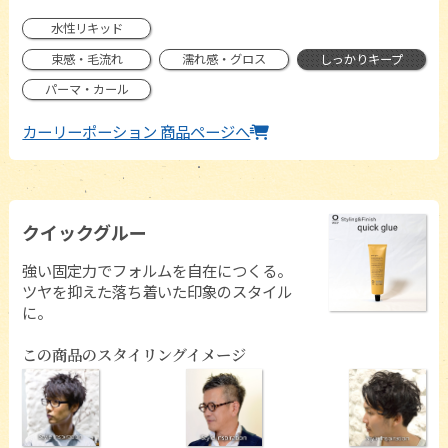
水性リキッド
束感・毛流れ
濡れ感・グロス
しっかりキープ
パーマ・カール
カーリーポーション 商品ページへ
クイックグルー
強い固定力でフォルムを自在につくる。
ツヤを抑えた落ち着いた印象のスタイル
に。
この商品のスタイリングイメージ